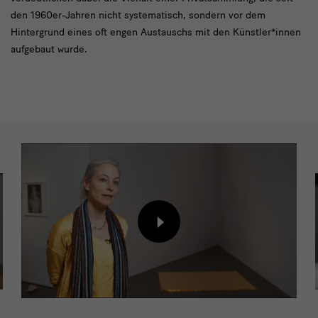
den 1960er-Jahren nicht systematisch, sondern vor dem
Hintergrund eines oft engen Austauschs mit den Künstler*innen
aufgebaut wurde.
video
slider
Inhalt
von
externem
Anbieter
laden