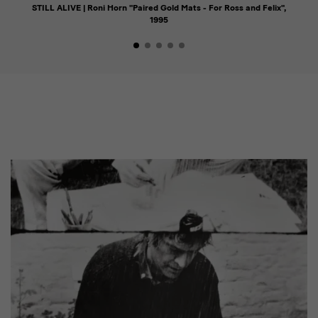
STILL ALIVE | Roni Horn "Paired Gold Mats - For Ross and Felix",
1995