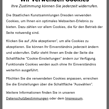
von
Ihre Zustimmung können Sie jederzeit widerrufen.
externem
Anbieter
Die Staatlichen Kunstsammlungen Dresden verwenden
laden
Cookies, um Ihnen ein optimales Webseiten-Erlebnis zu
bieten. Dazu zählen vor allem Cookies, die für den Betrieb der
STILL ALIVE - Werke aus der Schenkung Sammlung Hoffmann
Seite notwendig sind.
Rundgang durch die Ausstellung mit den Kuratorinnen Dorothée Brill
und Katarina Lozo
Klicken Sie auf „Alle akzeptieren“, um alle Cookies zu
akzeptieren. Sie können Ihr Einverständnis jederzeit ändern
und widerrufen. Dafür steht Ihnen am Ende der Seite die
Schaltfläche "Cookie-Einstellungen" ändern zur Verfügung.
Termine
Funktionale Cookies werden auch ohne Ihr Einverständnis
weiterhin ausgeführt.
Tour
Möchten Sie die verwendeten Cookies anpassen, erreichen
Sie die Einstellungen über die Schaltfläche "Auswählen".
Weitere Informationen finden Sie in unseren
Datenschutzbestimmungen
oder dem
Impressum
.