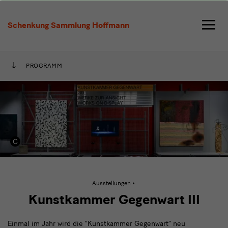
Kunstkammer
Gegenwart
Schenkung Sammlung Hoffmann
2026
PROGRAMM
Aktive
Ausstellungen
Seite:
Kunstkammer
Kunstkammer Gegenwart III
Gegenwart
2026
Einmal im Jahr wird die “Kunstkammer Gegenwart” neu