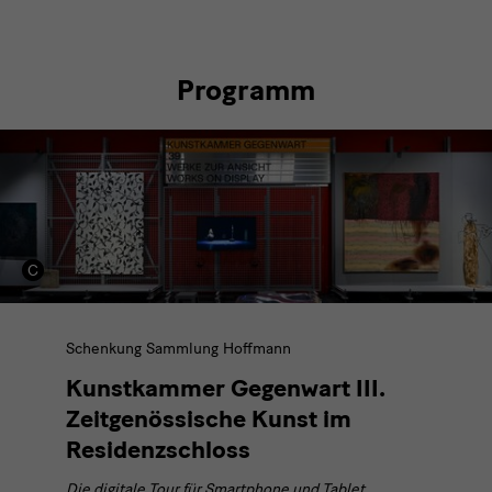
Programm
Multimedia
Guide
Schenkung Sammlung Hoffmann
Kunstkammer Gegenwart III.
Zeitgenössische Kunst im
Residenzschloss
Die digitale Tour für Smartphone und Tablet